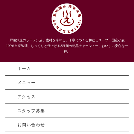
うまい！３種類のチャーシューメン、自家製麺 らーめんえにし
戸越銀座のラーメン店。素材を吟味し、丁寧につくる和だしスープ、国産小麦
｜戸越｜品川区
100%自家製麺、じっくりと仕上げる3種類の絶品チャーシュー、おいしい安心な一
杯。
ホーム
メニュー
アクセス
スタッフ募集
お問い合わせ