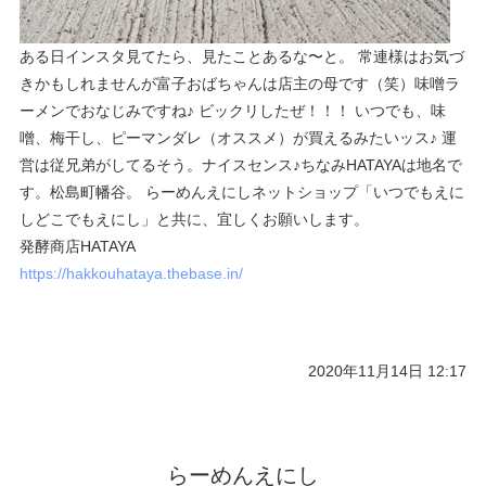
ある日インスタ見てたら、見たことあるな〜と。 常連様はお気づ
きかもしれませんが富子おばちゃんは店主の母です（笑）味噌ラ
ーメンでおなじみですね♪ ビックリしたぜ！！！ いつでも、味
噌、梅干し、ピーマンダレ（オススメ）が買えるみたいッス♪ 運
営は従兄弟がしてるそう。ナイスセンス♪ちなみHATAYAは地名で
す。松島町幡谷。 らーめんえにしネットショップ「いつでもえに
しどこでもえにし」と共に、宜しくお願いします。
発酵商店HATAYA
https://hakkouhataya.thebase.in/
2020年11月14日 12:17
らーめんえにし