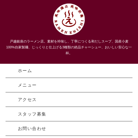
うまい！３種類のチャーシューメン、自家製麺 らーめんえにし
戸越銀座のラーメン店。素材を吟味し、丁寧につくる和だしスープ、国産小麦
｜戸越｜品川区
100%自家製麺、じっくりと仕上げる3種類の絶品チャーシュー、おいしい安心な一
杯。
ホーム
メニュー
アクセス
スタッフ募集
お問い合わせ