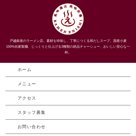
うまい！３種類のチャーシューメン、自家製麺 らーめんえにし
戸越銀座のラーメン店。素材を吟味し、丁寧につくる和だしスープ、国産小麦
｜戸越｜品川区
100%自家製麺、じっくりと仕上げる3種類の絶品チャーシュー、おいしい安心な一
杯。
ホーム
メニュー
アクセス
スタッフ募集
お問い合わせ