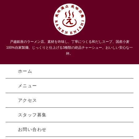
うまい！３種類のチャーシューメン、自家製麺 らーめんえにし
戸越銀座のラーメン店。素材を吟味し、丁寧につくる和だしスープ、国産小麦
｜戸越｜品川区
100%自家製麺、じっくりと仕上げる3種類の絶品チャーシュー、おいしい安心な一
杯。
ホーム
メニュー
アクセス
スタッフ募集
お問い合わせ