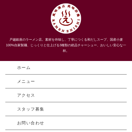
うまい！３種類のチャーシューメン、自家製麺 らーめんえにし
戸越銀座のラーメン店。素材を吟味し、丁寧につくる和だしスープ、国産小麦
｜戸越｜品川区
100%自家製麺、じっくりと仕上げる3種類の絶品チャーシュー、おいしい安心な一
杯。
ホーム
メニュー
アクセス
スタッフ募集
お問い合わせ