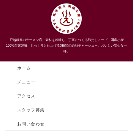
うまい！３種類のチャーシューメン、自家製麺 らーめんえにし
戸越銀座のラーメン店。素材を吟味し、丁寧につくる和だしスープ、国産小麦
｜戸越｜品川区
100%自家製麺、じっくりと仕上げる3種類の絶品チャーシュー、おいしい安心な一
杯。
ホーム
メニュー
アクセス
スタッフ募集
お問い合わせ