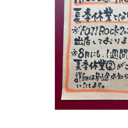
えにし
｜戸越
｜品川
区