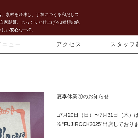
店。素材を吟味し、丁寧につくる和だしス
%自家製麺、じっくりと仕上げる3種類の絶
いしい安心な一杯。
メニュー
アクセス
スタッフ
夏季休業①のお知らせ
□7月20日（日）〜7月31日（木
※“FUJIROCK2025”出店しており