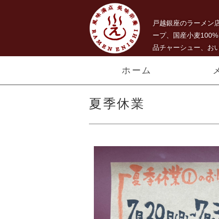
戸越銀座のラーメン
ープ、国産小麦100
品チャーシュー、お
うま
ホーム
い！３
種類の
夏季休業
チャー
シュー
メン、
自家製
麺 ら
ーめん