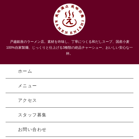
うまい！３種類のチャーシューメン、自家製麺 らーめんえにし
戸越銀座のラーメン店。素材を吟味し、丁寧につくる和だしスープ、国産小麦
｜戸越｜品川区
100%自家製麺、じっくりと仕上げる3種類の絶品チャーシュー、おいしい安心な一
杯。
ホーム
メニュー
アクセス
スタッフ募集
お問い合わせ