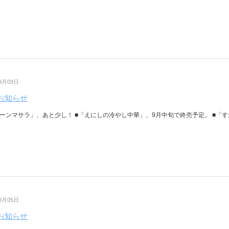
09月09日
お知らせ
ーンマサラ」、あと少し！ ■「えにしの冷やし中華」、9月中旬で終売予定。 ■「すだ
08月05日
お知らせ