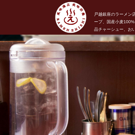
戸越銀座のラーメン
ープ、国産小麦100
品チャーシュー、お
うま
い！３
種類の
チャー
シュー
メン、
自家製
麺 ら
ーめん