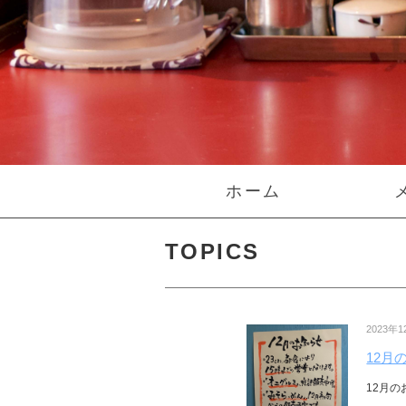
えにし
｜戸越
｜品川
区
ホーム
TOPICS
2023年
12月
12月の