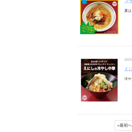
マ
夏は
202
え
冷や
«最初へ