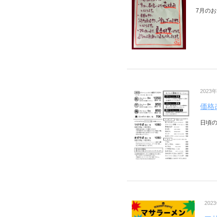
7月のお
2023
価格
日頃の
202