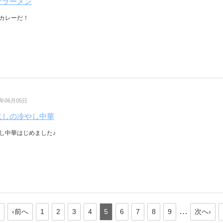
サラーメン
カレーだ！
3年06月05日
にしの冷やし中華
し中華はじめました♪
…
‹前へ
1
2
3
4
5
6
7
8
9
次へ›