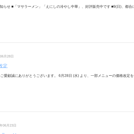
知らせ ■「マサラーメン」「えにしの冷やし中華」、好評販売中です ■9(日)、都合によ
年06月28日
改定
ご愛顧誠にありがとうございます。 6月28日 (水) より、一部メニューの価格改定を行
3年06月23日